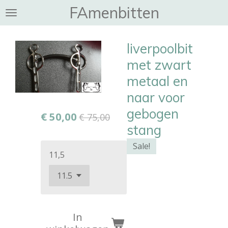
FAmenbitten
Ga
direct
naar
liverpoolbit
de
hoofdinhoud
met zwart
metaal en
naar voor
gebogen
€ 50,00
€ 75,00
stang
Sale!
11,5
In