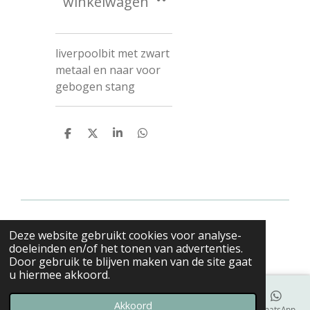
winkelwagen
liverpoolbit met zwart
metaal en naar voor
gebogen stang
D
D
S
D
e
e
h
e
l
e
a
l
e
l
r
e
n
e
n
© 2019 - 2026 FAmenbitten
Deze website gebruikt cookies voor analyse-
Powered by
JouwWeb
doeleinden en/of het tonen van advertenties.
Door gebruik te blijven maken van de site gaat
u hiermee akkoord.
Akkoord
E-mailadres
Telefoonnummer
Kaart
Facebook
WhatsApp