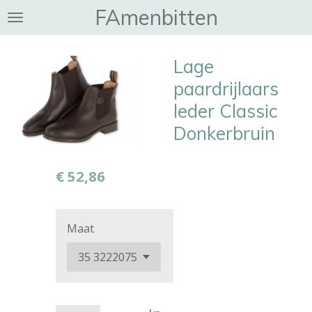
FAmenbitten
Ga
direct
naar
Lage
de
hoofdinhoud
paardrijlaars
leder Classic
Donkerbruin
€ 52,86
Maat