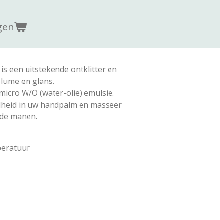
gen
is een uitstekende ontklitter en
olume en glans.
micro W/O (water-olie) emulsie.
elheid in uw handpalm en masseer
n de manen.
peratuur