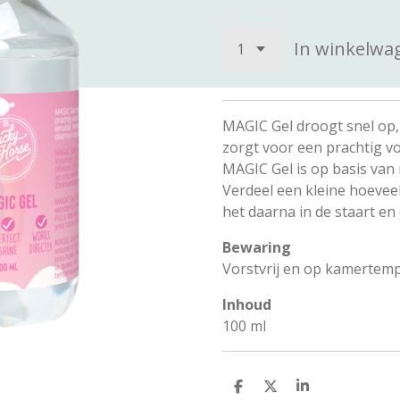
In winkelwa
MAGIC Gel droogt snel op, 
zorgt voor een prachtig v
MAGIC Gel is op basis van 
Verdeel een kleine hoeve
het daarna in de staart e
Bewaring
Vorstvrij en op kamertem
Inhoud
100 ml
D
D
S