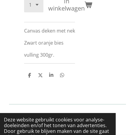
In
winkelwagen
Canvas deken met nek
Zwart oranje bies
vulling 300gr.
D
D
S
D
e
e
h
e
l
e
a
l
e
l
r
e
n
e
n
© 2019 - 2026 FAmenbitten
Deze website gebruikt cookies voor analyse-
Powered by
JouwWeb
doeleinden en/of het tonen van advertenties.
Door gebruik te blijven maken van de site gaat