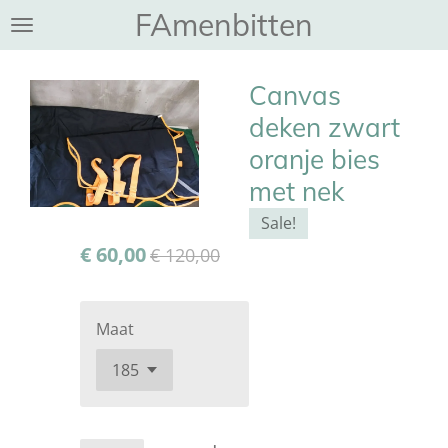
FAmenbitten
Ga
direct
naar
Canvas
de
hoofdinhoud
deken zwart
oranje bies
met nek
Sale!
€ 60,00
€ 120,00
Maat